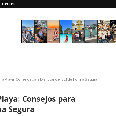
ISITAR SUIZA
EXPLORANDO EL...
S VACACIONES CON TIEMPO
FICAR TUS VACACIONES?...
 VALLEY
NSEJOS...
S VACACIONES CON TIEMPO
 la Playa: Consejos para Disfrutar del Sol de Forma Segura
 Playa: Consejos para
ma Segura