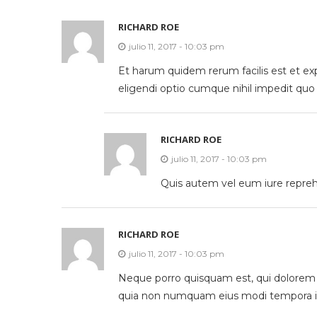
RICHARD ROE
julio 11, 2017 - 10:03 pm
Et harum quidem rerum facilis est et ex
eligendi optio cumque nihil impedit qu
RICHARD ROE
julio 11, 2017 - 10:03 pm
Quis autem vel eum iure reprehe
RICHARD ROE
julio 11, 2017 - 10:03 pm
Neque porro quisquam est, qui dolorem ip
quia non numquam eius modi tempora in