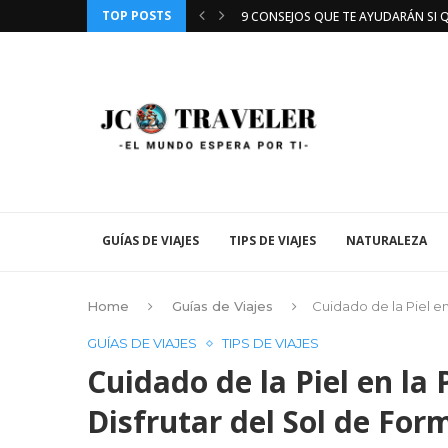
TOP POSTS
8 RAZONES QUE TE HARÁN QUERER V
LA IMPORTANCIA DE SALIR DE VIAJE: 
LA IMPORTANCIA DE PLANIFICAR TU
¿POR QUÉ FALTA TIEMPO PARA PLANI
KATATHANI PHUKET BEACH RESORT
CONOCE EL TREN DEL VINO DE NAPA
CUIDADO DE LA PIEL EN LA PLAYA: CO
LA IMPORTANCIA DE PLANIFICAR TU
GUÍAS DE VIAJES
TIPS DE VIAJES
NATURALEZA
Home
Guías de Viajes
Cuidado de la Piel en
GUÍAS DE VIAJES
TIPS DE VIAJES
Cuidado de la Piel en la
Disfrutar del Sol de For