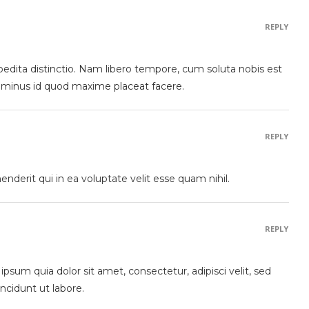
REPLY
pedita distinctio. Nam libero tempore, cum soluta nobis est
o minus id quod maxime placeat facere.
REPLY
nderit qui in ea voluptate velit esse quam nihil.
REPLY
sum quia dolor sit amet, consectetur, adipisci velit, sed
cidunt ut labore.