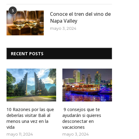
5
Conoce el tren del vino de
Napa Valley
mayo 3, 2024
RECENT POSTS
¿Por qué falta tiempo para planificar
La Importancia de Planific
tus vacaciones?...
Vacaciones con Tiem
mayo 3, 2024
abril 8, 2024
10 Razones por las que
9 consejos que te
deberías visitar Bali al
ayudarán si quieres
menos una vez en la
desconectar en
vida
vacaciones
mayo 11, 2024
mayo 3, 2024