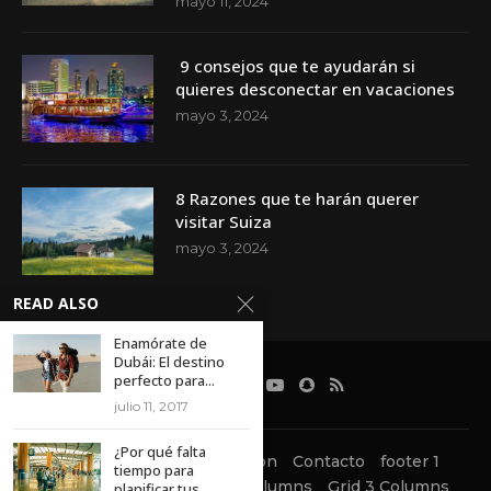
mayo 11, 2024
9 consejos que te ayudarán si
quieres desconectar en vacaciones
mayo 3, 2024
8 Razones que te harán querer
visitar Suiza
mayo 3, 2024
READ ALSO
Enamórate de
Dubái: El destino
perfecto para...
julio 11, 2017
¿Por qué falta
About
Contact Information
Contacto
footer 1
tiempo para
Footer2
Gallery
Grid 2 Columns
Grid 3 Columns
planificar tus...