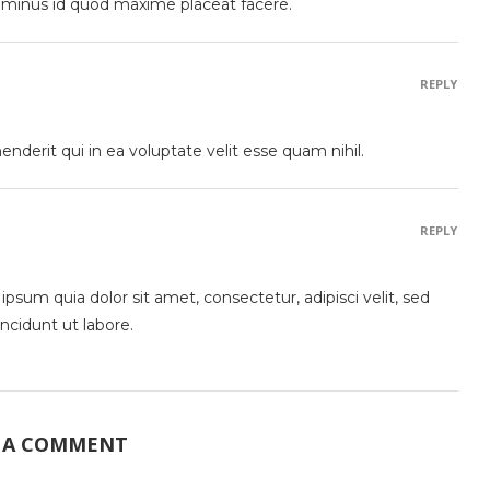
o minus id quod maxime placeat facere.
REPLY
nderit qui in ea voluptate velit esse quam nihil.
REPLY
sum quia dolor sit amet, consectetur, adipisci velit, sed
cidunt ut labore.
 A COMMENT