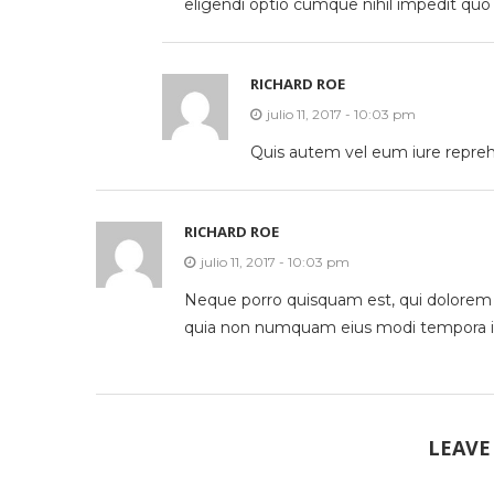
eligendi optio cumque nihil impedit qu
RICHARD ROE
julio 11, 2017 - 10:03 pm
Quis autem vel eum iure reprehe
RICHARD ROE
julio 11, 2017 - 10:03 pm
Neque porro quisquam est, qui dolorem ip
quia non numquam eius modi tempora in
LEAVE