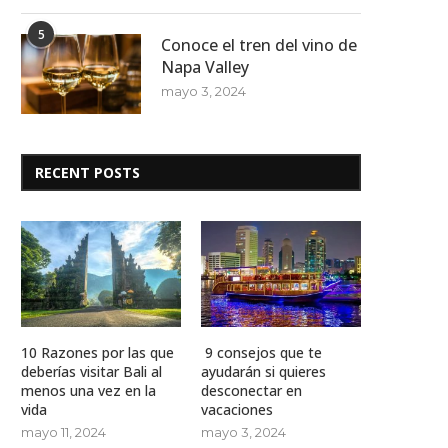
5
Conoce el tren del vino de
Napa Valley
mayo 3, 2024
RECENT POSTS
10 Razones por las que
9 consejos que te
deberías visitar Bali al
ayudarán si quieres
menos una vez en la
desconectar en
vida
vacaciones
mayo 11, 2024
mayo 3, 2024