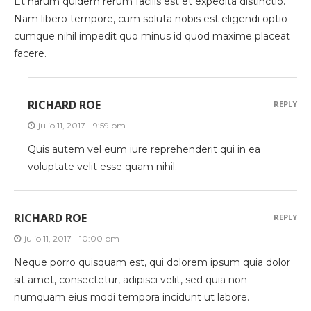
Et harum quidem rerum facilis est et expedita distinctio.
Nam libero tempore, cum soluta nobis est eligendi optio
cumque nihil impedit quo minus id quod maxime placeat
facere.
RICHARD ROE
REPLY
julio 11, 2017 - 9:59 pm
Quis autem vel eum iure reprehenderit qui in ea
voluptate velit esse quam nihil.
RICHARD ROE
REPLY
julio 11, 2017 - 10:00 pm
Neque porro quisquam est, qui dolorem ipsum quia dolor
sit amet, consectetur, adipisci velit, sed quia non
numquam eius modi tempora incidunt ut labore.